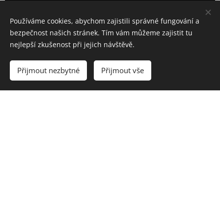
Používáme cookies, abychom zajistili správné fungování a
bezpečnost našich stránek. Tím vám můžeme zajistit tu
nejlepší zkušenost při jejich návštěvě.
Podporují nás
Přijmout nezbytné
Přijmout vše
Spolek je finančně
podporován městem Karviná,
MSK a ČUS, Nadací OKD a
Nadačním fondem VEOLIA