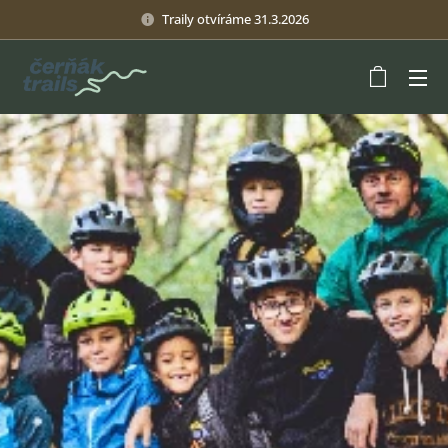
Traily otvíráme 31.3.2026