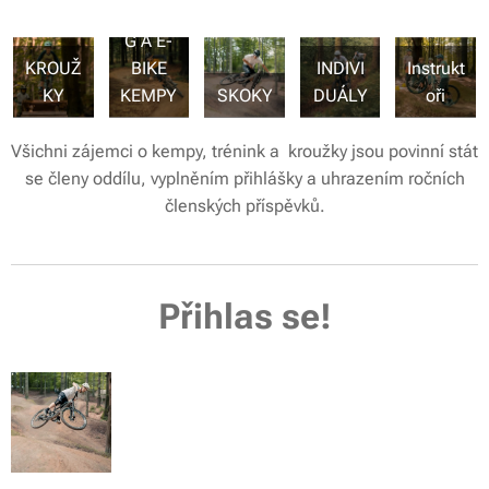
ANALO
G A E-
KROUŽ
BIKE
INDIVI
Instrukt
KY
KEMPY
SKOKY
DUÁLY
oři
Všichni zájemci o kempy, trénink a kroužky jsou povinní stát
se členy oddílu, vyplněním přihlášky a uhrazením ročních
členských příspěvků.
Přihlas se!