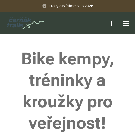
Traily otvíráme 31.3.2026
Bike kempy,
tréninky a
kroužky pro
veřejnost!