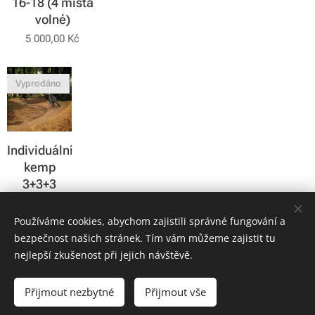
16-18 (4 místa
volné)
5 000,00
Kč
Vyprodáno
Individuální
kemp
3+3+3
8 900,00
Kč
Používáme cookies, abychom zajistili správné fungování a
bezpečnost našich stránek. Tím vám můžeme zajistit tu
nejlepší zkušenost při jejich návštěvě.
© 2024 BlackForest | Všechna práva vyhrazena
Přijmout nezbytné
Přijmout vše
Vytvořeno službou
Webnode
Cookies