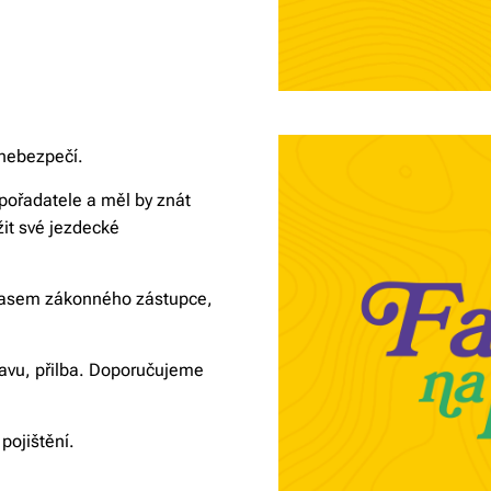
 nebezpečí.
pořadatele a měl by znát
žit své jezdecké
hlasem zákonného zástupce,
tavu, přilba. Doporučujeme
pojištění.