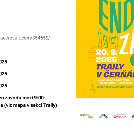
.raceresult.com/354650/
2025
2025
2025
den závodu mezi 9:00-
a (viz mapa v sekci Traily)