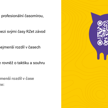
 profesionální časomírou,
mezi svými časy RZet závod
 nejmenší rozdíl v časech
e rovněž o taktiku a souhru
jmenší rozdíl v čase
ze: