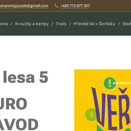
omanmojzyszek@gmail.com
+420 773 877 307
ome
Kroužky a kempy
Traily
Příměšťák v Čerňáku
Sta
 lesa 5
URO
ÁVOD