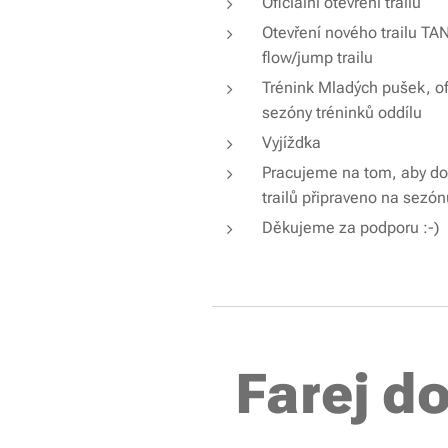
Oficiální otevření trailů
Otevření nového trailu 
flow/jump trailu
Trénink Mladých pušek, of
sezóny tréninků oddílu
Vyjížďka
Pracujeme na tom, aby do 
trailů připraveno na sezó
Děkujeme za podporu :-)
Farej do