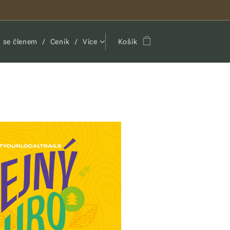
ň se členem
Ceník
Více
Košík