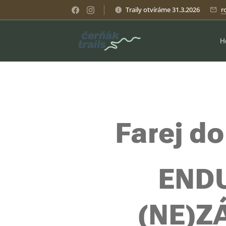
Traily otvíráme 31.3.2026
r
H
Farej do
END
(NE)Z