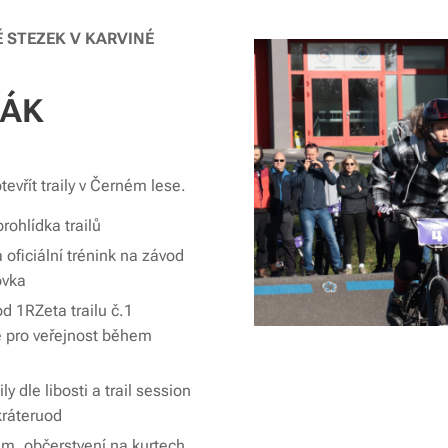
Ě STEZEK V KARVINÉ
ŇÁK
otevřít traily v Černém lese.
prohlídka trailů
oficiální trénink na závod
ovka
d 1RZeta trailu č.1
de pro veřejnost během
ly dle libosti a trail session
 kráteruod
m, občerstvení na kurtech