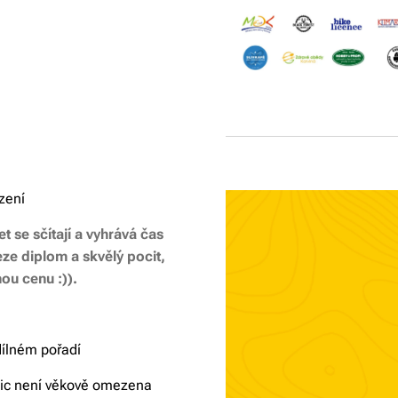
ození
 se sčítají a vyhrává čas
ze diplom a skvělý pocit,
nou cenu :)).
dílném pořadí
ojic není věkově omezena