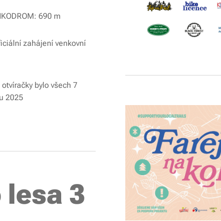
TANKODROM: 690 m
iciální zahájení venkovní
otvíračky bylo všech 7
nu 2025
 lesa 3