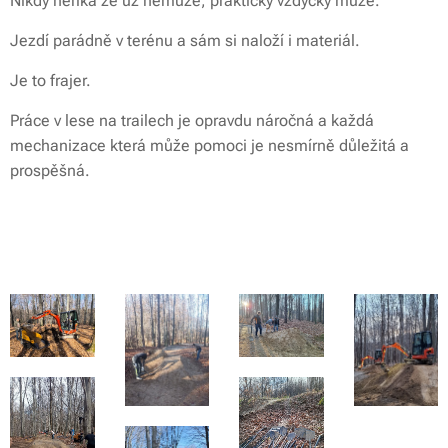
Nikdy neříká že už nemůže, prakticky vždycky může.
Jezdí parádně v terénu a sám si naloží i materiál.
Je to frajer.
Práce v lese na trailech je opravdu náročná a každá
mechanizace která může pomoci je nesmírně důležitá a
prospěšná.