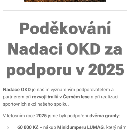
Poděkování
Nadaci OKD za
podporu v 2025
Nadace OKD
je naším významným podporovatelem a
partnerem při
rozvoji trailů v Černém lese
a při realizaci
sportovních akcí našeho spolku.
V letošním roce
2025
jsme byli podpořeni
dvěma granty
:
60 000 Kč
– nákup
Minidumperu LUMAG
, který nám