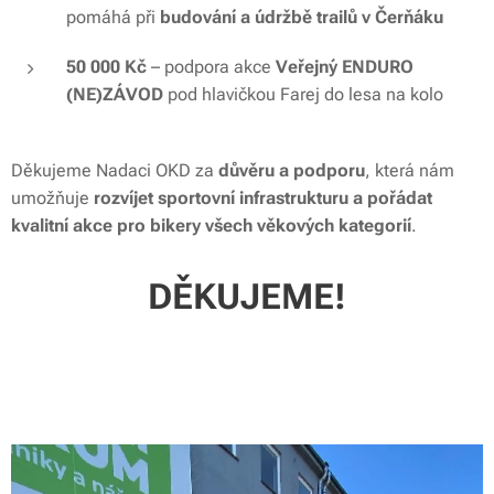
pomáhá při
budování a údržbě trailů v Čerňáku
50 000 Kč
– podpora akce
Veřejný ENDURO
(NE)ZÁVOD
pod hlavičkou
Farej do lesa na kolo
Děkujeme Nadaci OKD za
důvěru a podporu
, která nám
umožňuje
rozvíjet sportovní infrastrukturu a pořádat
kvalitní akce pro bikery všech věkových kategorií
.
DĚKUJEME!