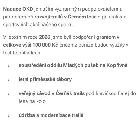
Nadace OKD
je naším významným podporovatelem a
partnerem při
rozvoji trailů v Černém lese
a při realizaci
sportovních akcí našeho spolku.
V letošním roce
2026
jsme byli podpořeni
grantem v
celkové výši 100 000 Kč
přičemž peníze budou využity v
těchto oblastech:
soustředění oddílu Mladých pušek na Kopřivné
letní příměstské tábory
veřejný závod v Čerňák trails
pod hlavičkou
Farej do
lesa na kolo
údržba a modernizace trailů