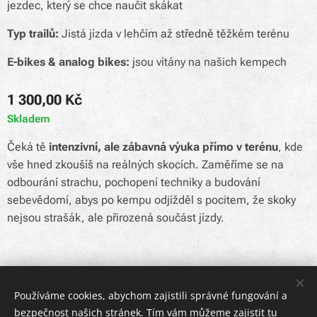
jezdec, který se chce naučit skákat
Typ trailů:
Jistá jízda v lehčím až středně těžkém terénu
E-bikes & analog bikes:
jsou vítány na našich kempech
1 300,00
Kč
Skladem
Čeká tě
intenzivní, ale zábavná výuka přímo v terénu
, kde
vše hned zkoušíš na reálných skocích. Zaměříme se na
odbourání strachu, pochopení techniky a budování
sebevědomí, abys po kempu odjížděl s pocitem, že skoky
nejsou strašák, ale přirozená součást jízdy.
© 2024 BlackForest | Všechna práva vyhrazena
Používáme cookies, abychom zajistili správné fungování a
bezpečnost našich stránek. Tím vám můžeme zajistit tu
Vytvořeno službou
Webnode
Cookies