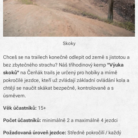
Skoky
Chceš se na trailech konečně odlepit od země s jistotou a
bez zbytečného strachu? Náš tříhodinový kemp
"Výuka
skoků"
na Čerňák trails je určený pro hobíky a mírně
pokročilé jezdce, kteří už zvládají základní ovládání kola a
chtějí se naučit skákat bezpečně, kontrolovaně a s
úsměvem.
Věk účastníků:
15+
Počet účastníků:
minimálně 2 a maximálně 4 jezdci
Požadovaná úroveň jezdce:
Středně pokročilí / každý