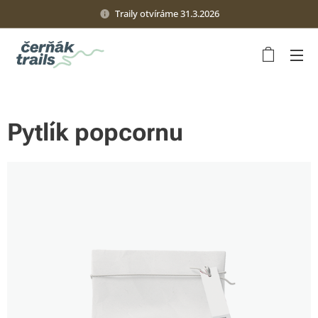
Traily otvíráme 31.3.2026
Pytlík popcornu