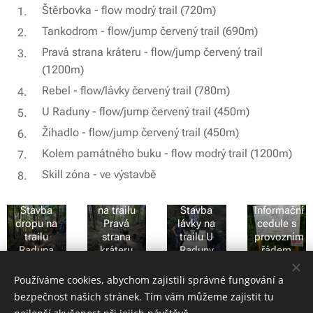
Štěrbovka - flow modrý trail (720m)
Tankodrom - flow/jump červený trail (690m)
Pravá strana kráteru - flow/jump červený trail
(1200m)
Rebel - flow/lávky červený trail (780m)
U Raduny - flow/jump červený trail (450m)
Žihadlo - flow/jump červený trail (450m)
Kolem památného buku - flow modrý trail (1200m)
Skill zóna - ve výstavbě
Rekonstrukce
přespotočáku
Stavba
na trailu
Stavba
Informační
dropu na
Pravá
lávky na
cedule s
trailu
strana
trailu U
provozním
Raduna
kráteru
Raduny
řádem
Používáme cookies, abychom zajistili správné fungování a
bezpečnost našich stránek. Tím vám můžeme zajistit tu