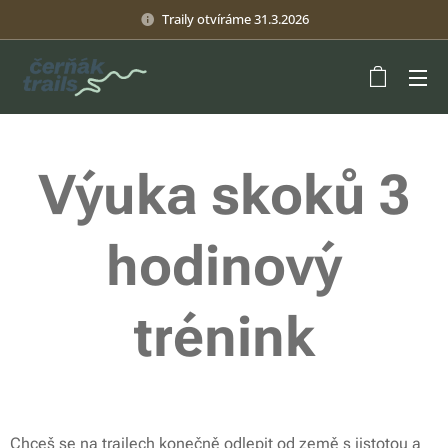
Traily otvíráme 31.3.2026
Výuka skoků 3
hodinový
trénink
Chceš se na trailech konečně odlepit od země s jistotou a