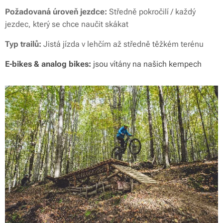
Požadovaná úroveň jezdce:
Středně pokročilí / každý
jezdec, který se chce naučit skákat
Typ trailů:
Jistá jízda v lehčím až středně těžkém terénu
E-bikes & analog bikes:
jsou vítány na našich kempech