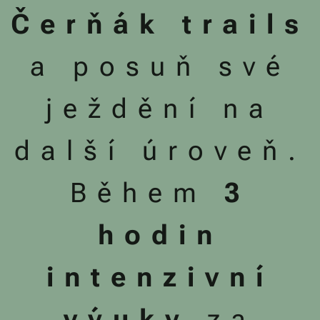
Čerňák trails
a posuň své
ježdění na
další úroveň.
Během
3
hodin
intenzivní
výuky
za