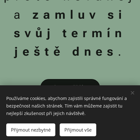
a
zamluv si
svůj termín
ještě dnes
.
Chci se přihlásit
Používáme cookies, abychom zajistili správné fungování a
bezpečnost našich stránek. Tím vám můžeme zajistit tu
nejlepší zkušenost při jejich návštěvě.
© 2024 BlackForest | Všechna práva vyhrazena
Přijmout nezbytné
Přijmout vše
Vytvořeno službou
Webnode
Cookies