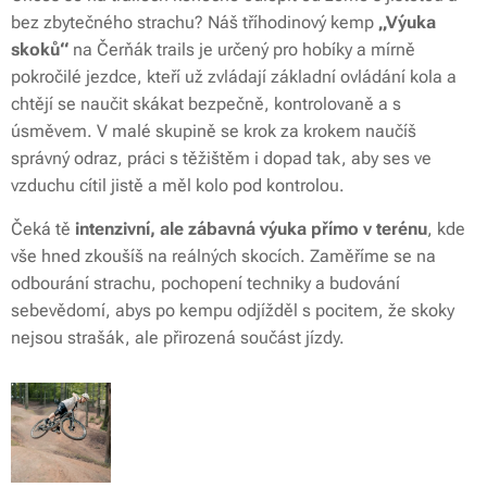
bez zbytečného strachu? Náš tříhodinový kemp
„Výuka
skoků“
na Čerňák trails je určený pro hobíky a mírně
pokročilé jezdce, kteří už zvládají základní ovládání kola a
chtějí se naučit skákat bezpečně, kontrolovaně a s
úsměvem. V malé skupině se krok za krokem naučíš
správný odraz, práci s těžištěm i dopad tak, aby ses ve
vzduchu cítil jistě a měl kolo pod kontrolou.
Čeká tě
intenzivní, ale zábavná výuka přímo v terénu
, kde
vše hned zkoušíš na reálných skocích. Zaměříme se na
odbourání strachu, pochopení techniky a budování
sebevědomí, abys po kempu odjížděl s pocitem, že skoky
nejsou strašák, ale přirozená součást jízdy.