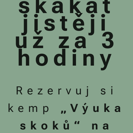
skákat
jistěji
už za 3
hodiny
Rezervuj si
kemp
„Výuka
skoků“ na